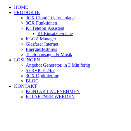
Zum
HOME
Inhalt
PRODUKTE
springen
3CX Cloud Telefonanlage
3CX Funktionen
KI-Telefon-Assistent
KI-Einsatzbereiche
KI-GZ Manager
Glasfaser Internet
EnergieBestpreis
Telefonansagen & Musik
LÖSUNGEN
Angebot Generator, in 3 Min fertig
SERVICE 24/7
3CX Optimierung
BLOG
KONTAKT
KONTAKT AUFNEHMEN
KI PARTNER WERDEN