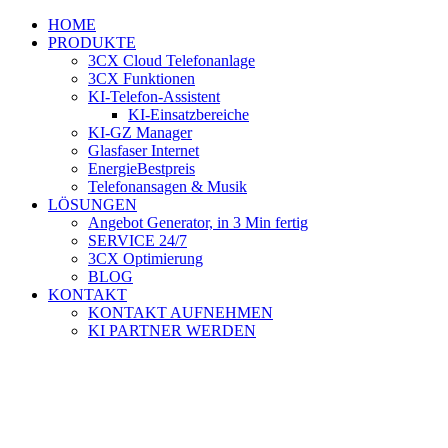
Zum
HOME
Inhalt
PRODUKTE
springen
3CX Cloud Telefonanlage
3CX Funktionen
KI-Telefon-Assistent
KI-Einsatzbereiche
KI-GZ Manager
Glasfaser Internet
EnergieBestpreis
Telefonansagen & Musik
LÖSUNGEN
Angebot Generator, in 3 Min fertig
SERVICE 24/7
3CX Optimierung
BLOG
KONTAKT
KONTAKT AUFNEHMEN
KI PARTNER WERDEN