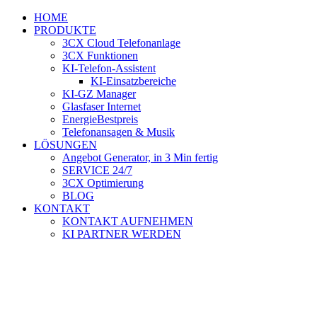
Zum
HOME
Inhalt
PRODUKTE
springen
3CX Cloud Telefonanlage
3CX Funktionen
KI-Telefon-Assistent
KI-Einsatzbereiche
KI-GZ Manager
Glasfaser Internet
EnergieBestpreis
Telefonansagen & Musik
LÖSUNGEN
Angebot Generator, in 3 Min fertig
SERVICE 24/7
3CX Optimierung
BLOG
KONTAKT
KONTAKT AUFNEHMEN
KI PARTNER WERDEN